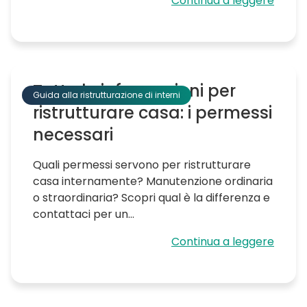
Continua a leggere
Tutte le informazioni per
Guida alla ristrutturazione di interni
ristrutturare casa: i permessi
necessari
Quali permessi servono per ristrutturare
casa internamente? Manutenzione ordinaria
o straordinaria? Scopri qual è la differenza e
contattaci per un...
Continua a leggere