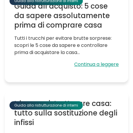
Guida alla ristrutturazione di interni
Guida all’acquisto: 5 cose
da sapere assolutamente
prima di comprare casa
Tutti i trucchi per evitare brutte sorprese:
scopri le 5 cose da sapere e controllare
prima di acquistare la casa...
Continua a leggere
Idee per ristrutturare casa:
Guida alla ristrutturazione di interni
tutto sulla sostituzione degli
infissi