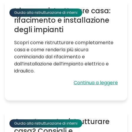
Idee per ristrutturare casa:
Guida alla ristrutturazione di interni
rifacimento e installazione
degli impianti
Scopri come ristrutturare completamente
casa e come renderla più sicura
cominciando dal rifacimento e
dall’installazione dell’impianto elettrico e
idraulico.
Continua a leggere
Quanto costa ristrutturare
Guida alla ristrutturazione di interni
casa? Consigli e