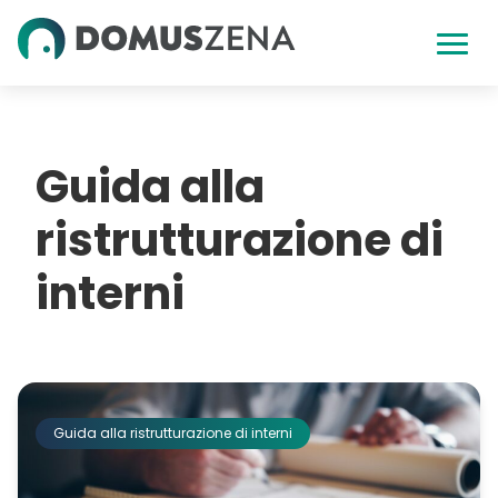
Skip
to
content
Guida alla
ristrutturazione di
interni
Guida alla ristrutturazione di interni