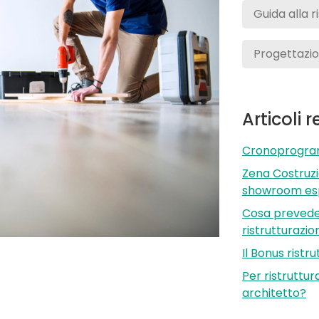
Guida alla r
Progettazion
Articoli 
Cronoprogramm
Zena Costruzi
showroom esp
Cosa preveder
ristrutturazi
Il Bonus ristr
Per ristruttu
architetto?