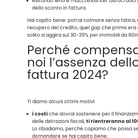
evitando lenti e macchinosi iter burocratici r
dello sconto in fattura.
Hai capito bene: potrai colmare senza fatica,
recupero del credito, quel gap che prima era c
solito si aggira sul 30-35% per immobili da 80m
Perché compensa
noi l’assenza dell
fattura 2024?
Ti diamo alcuni ottimi motivi:
i costi
che dovrai sostenere per il finanzi
delle detrazioni fiscali,
ti rientreranno al 1
Lo ribadiamo, perché capiamo che possa se
domandare se hai capito bene;