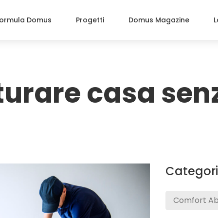
ormula Domus
Progetti
Domus Magazine
L
turare casa sen
Categor
Comfort Ab