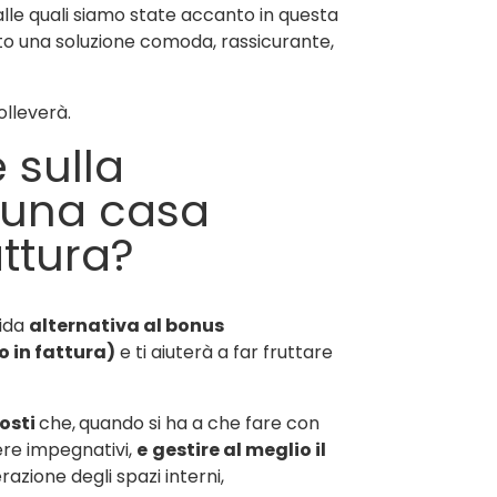
lle quali siamo state accanto in questa
ato una soluzione comoda, rassicurante,
olleverà.
 sulla
i una casa
attura?
lida
alternativa al bonus
o in fattura)
e ti aiuterà a far fruttare
costi
che,
quando si ha a che fare con
ere impegnativi,
e
gestire al meglio il
azione degli spazi interni,