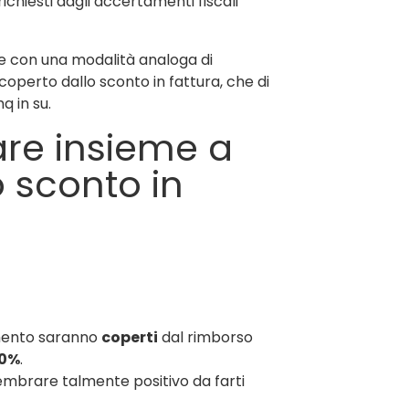
ichiesti dagli accertamenti fiscali
 e con una modalità analoga di
operto dallo sconto in fattura, che di
q in su.
re insieme a
o sconto in
amento saranno
coperti
dal rimborso
00%
.
mbrare talmente positivo da farti