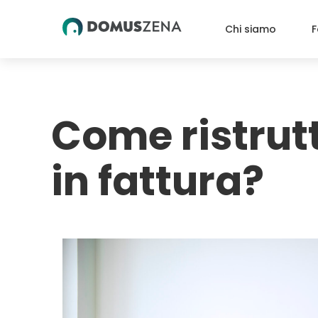
Skip
to
Chi siamo
F
content
Come ristrut
in fattura?