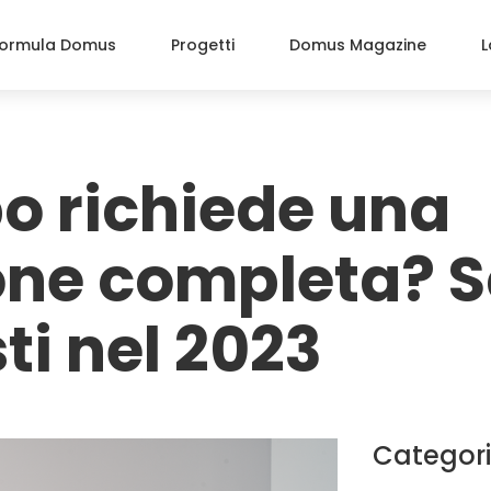
ormula Domus
Progetti
Domus Magazine
L
o richiede una
one completa? S
sti nel 2023
Categor