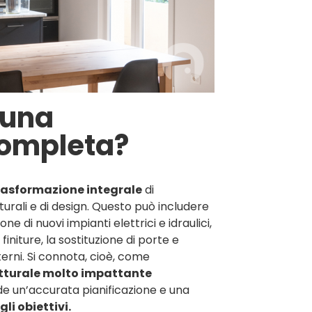
 una
completa?
rasformazione integrale
di
tturali e di design. Questo può includere
one di nuovi impianti elettrici e idraulici,
initure, la sostituzione di porte e
nterni. Si connota, cioè, come
tturale molto impattante
e un’accurata pianificazione e una
li obiettivi.