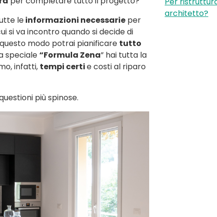
rà
per completare tutto il progetto?”
Per ristruttu
architetto?
utte le
informazioni necessarie
per
 si va incontro quando si decide di
n questo modo potrai pianificare
tutto
ra speciale
“Formula Zena
” hai tutta la
o, infatti,
tempi certi
e costi al riparo
uestioni più spinose.