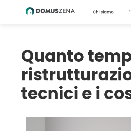
Skip
to
Chi siamo
F
content
Quanto temp
ristrutturazi
tecnici e i co