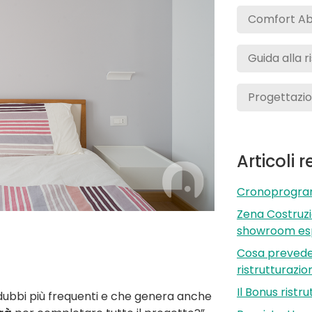
Comfort Ab
Guida alla r
Progettazion
Articoli 
Cronoprogramm
Zena Costruzi
showroom esp
Cosa preveder
ristrutturazi
Il Bonus ristr
 dubbi più frequenti e che genera anche