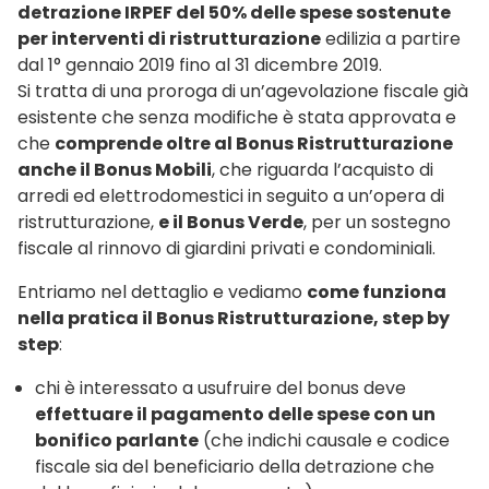
detrazione IRPEF del 50% delle spese sostenute
per interventi di ristrutturazione
edilizia a partire
dal 1° gennaio 2019 fino al 31 dicembre 2019.
Si tratta di una proroga di un’agevolazione fiscale già
esistente che senza modifiche è stata approvata e
che
comprende oltre al Bonus Ristrutturazione
anche il Bonus Mobili
, che riguarda l’acquisto di
arredi ed elettrodomestici in seguito a un’opera di
ristrutturazione,
e il Bonus Verde
, per un sostegno
fiscale al rinnovo di giardini privati e condominiali.
Entriamo nel dettaglio e vediamo
come funziona
nella pratica il Bonus Ristrutturazione, step by
step
:
chi è interessato a usufruire del bonus deve
effettuare il pagamento delle spese con un
bonifico parlante
(che indichi causale e codice
fiscale sia del beneficiario della detrazione che