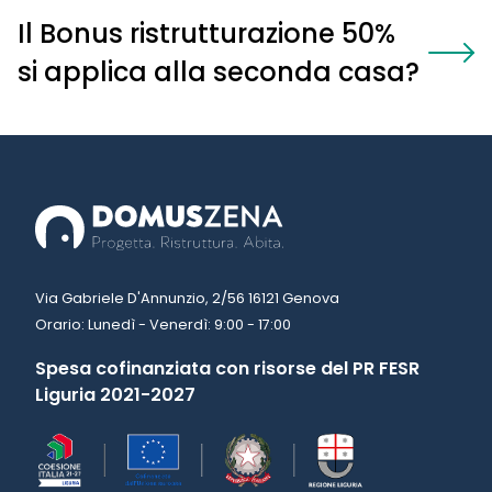
Il Bonus ristrutturazione 50%
si applica alla seconda casa?
Via Gabriele D'Annunzio, 2/56 16121 Genova
Orario: Lunedì - Venerdì: 9:00 - 17:00
Spesa cofinanziata con risorse del PR FESR
Liguria 2021-2027