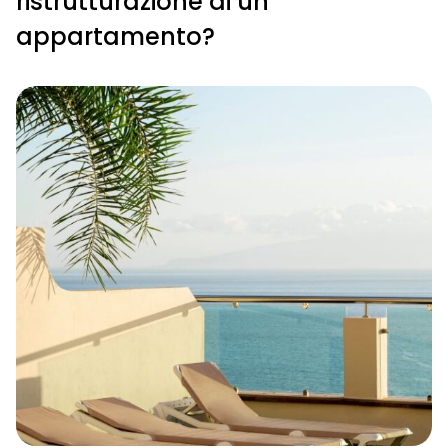
ristrutturazione di un
appartamento?