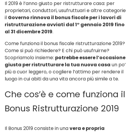
Il 2019 è l’anno giusto per ristrutturare casa: per
proprietari, conduttori, usufruttuari e altre categorie
il
Governo rinnova il bonus fiscale per i lavori di
ristrutturazione avviati dal 1° gennaio 2019 fino
al 31 dicembre 2019
.
Come funziona il bonus fiscale ristrutturazione 2019?
Come si può richiedere? E chi può usufruirne?
Scopriamolo insieme:
potrebbe essere l’occasione
giusta per ristrutturare la tua nuova casa
un po’
più a cuor leggero, o cogliere l’attimo per rendere il
luogo in cui abiti da una vita ancora più simile a te.
Che cos’è e come funziona il
Bonus Ristrutturazione 2019
Il Bonus 2019 consiste in una
vera e propria