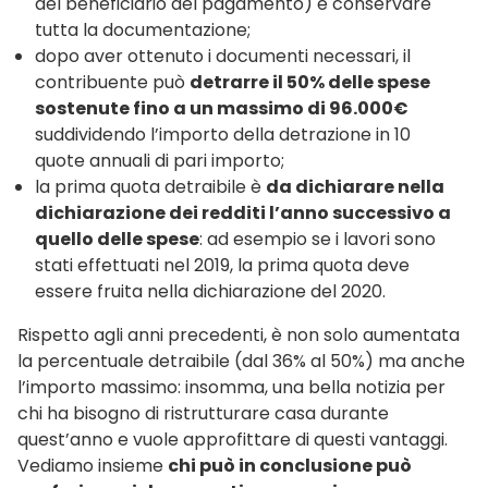
del beneficiario del pagamento) e conservare
tutta la documentazione;
dopo aver ottenuto i documenti necessari, il
contribuente può
detrarre il 50% delle spese
sostenute fino a un massimo di 96.000€
suddividendo l’importo della detrazione in 10
quote annuali di pari importo;
la prima quota detraibile è
da dichiarare nella
dichiarazione dei redditi l’anno successivo a
quello delle spese
: ad esempio se i lavori sono
stati effettuati nel 2019, la prima quota deve
essere fruita nella dichiarazione del 2020.
Rispetto agli anni precedenti, è non solo aumentata
la percentuale detraibile (dal 36% al 50%) ma anche
l’importo massimo: insomma, una bella notizia per
chi ha bisogno di ristrutturare casa durante
quest’anno e vuole approfittare di questi vantaggi.
Vediamo insieme
chi può in conclusione può